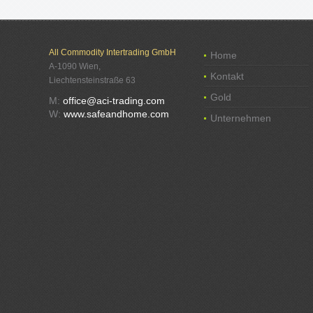
All Commodity Intertrading GmbH
Home
A-1090 Wien,
Kontakt
Liechtensteinstraße 63
Gold
M:
office@aci-trading.com
W:
www.safeandhome.com
Unternehmen