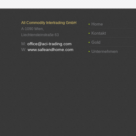
All Commodity Intertrading GmbH
Home
A-1090 Wien,
Kontakt
Liechtensteinstraße 63
Gold
M:
office@aci-trading.com
W:
www.safeandhome.com
Unternehmen